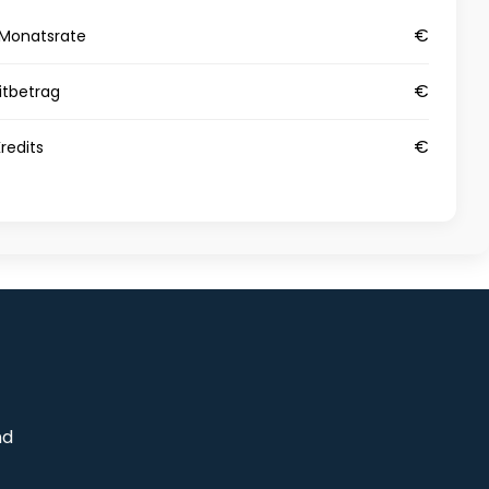
€
Monatsrate
€
tbetrag
€
redits
nd