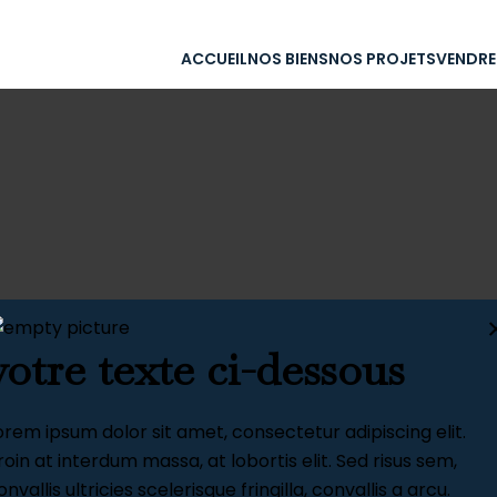
ACCUEIL
NOS BIENS
NOS PROJETS
VENDRE
votre texte ci-dessous
orem ipsum dolor sit amet, consectetur adipiscing elit.
roin at interdum massa, at lobortis elit. Sed risus sem,
onvallis ultricies scelerisque fringilla, convallis a arcu.