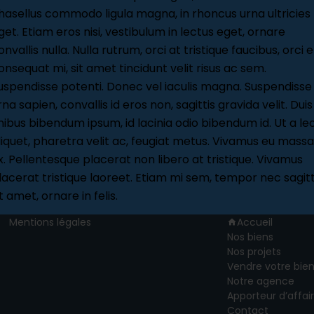
hasellus commodo ligula magna, in rhoncus urna ultricies
get. Etiam eros nisi, vestibulum in lectus eget, ornare
onvallis nulla. Nulla rutrum, orci at tristique faucibus, orci el
Contactez-nous
onsequat mi, sit amet tincidunt velit risus ac sem.
uspendisse potenti. Donec vel iaculis magna. Suspendisse
35 Gruuss Strooss, L-9991 Weiswampach, Luxembourg
rna sapien, convallis id eros non, sagittis gravida velit. Duis
Zum Walkerstal 13/2/1, B-4750 Bütgenbach, Belgique
inibus bibendum ipsum, id lacinia odio bibendum id. Ut a le
Hubertusweg 17, D-53902 Bad Münstereifel, Allemagn
liquet, pharetra velit ac, feugiat metus. Vivamus eu massa
x. Pellentesque placerat non libero at tristique. Vivamus
+352 27 86 30 84
info@proxximmo.com
lacerat tristique laoreet. Etiam mi sem, tempor nec sagitt
it amet, ornare in felis.
Informations legales
Navigation
Mentions légales
Accueil
Nos biens
Nos projets
Vendre votre bie
Notre agence
Apporteur d’affai
Contact