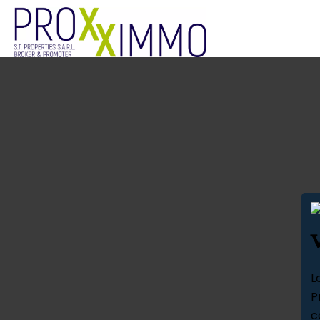
L
P
c