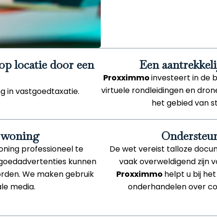
p locatie door een
Een aantrekkel
Proxximmo
investeert in de 
virtuele rondleidingen en dr
g in vastgoedtaxatie.
het gebied van st
w woning
Ondersteun
oning professioneel te
De wet vereist talloze docu
tgoedadvertenties kunnen
vaak overweldigend zijn v
orden. We maken gebruik
Proxximmo
helpt u bij h
le media.
onderhandelen over co