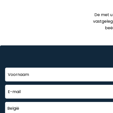
De met u
vastgeleg
beë
België