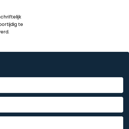
riftelijk
rtijdig te
erd.