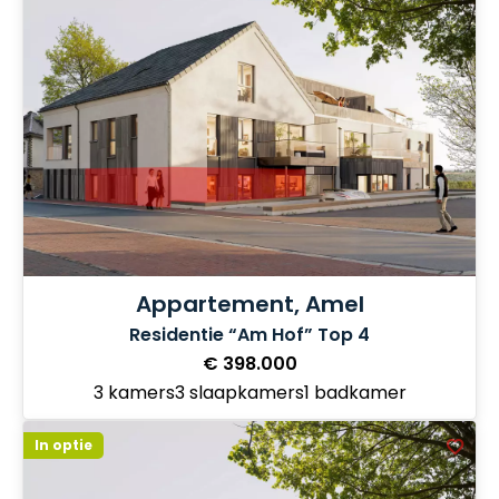
Appartement, Amel
Residentie “Am Hof” Top 4
€ 398.000
3 kamers
3 slaapkamers
1 badkamer
In optie