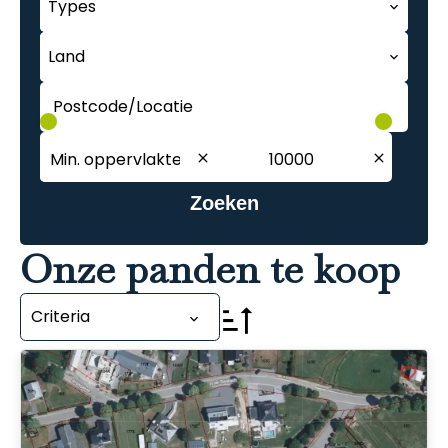
Types
Land
Postcode/Locatie
Zoeken
Onze panden te koop
Criteria